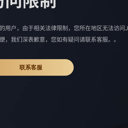
访问限制
的用户，由于相关法律限制，您所在地区无法访问J
便，我们深表歉意，您如有疑问请联系客服。。
联系客服