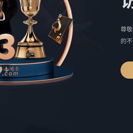
尊敬
的不